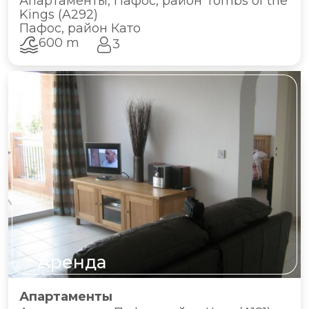
Апартаменты, Пафос, район Tombs of the
Kings (A292)
Пафос, район Като
600 m
3
Аренда
Апартаменты