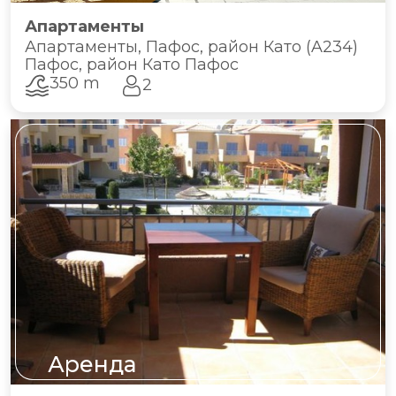
Апартаменты
Апартаменты, Пафос, район Като (A234)
Пафос, район Като Пафос
350 m
2
Аренда