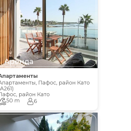
Аренда
Апартаменты
Апартаменты, Пафос, район Като
(A261)
Пафос, район Като
50 m
6