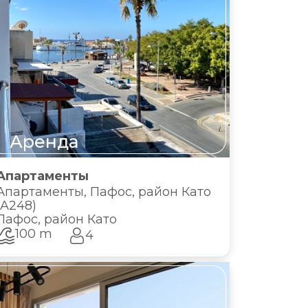
Аренда
Апартаменты
Апартаменты, Пафос, район Като
(A248)
Пафос, район Като
100 m
4