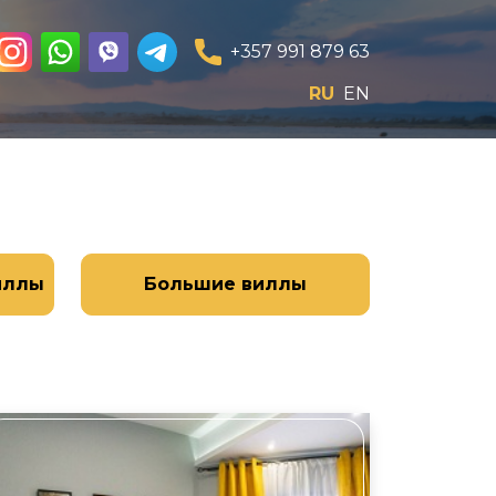
+357 991 879 63
RU
EN
иллы
Большие виллы