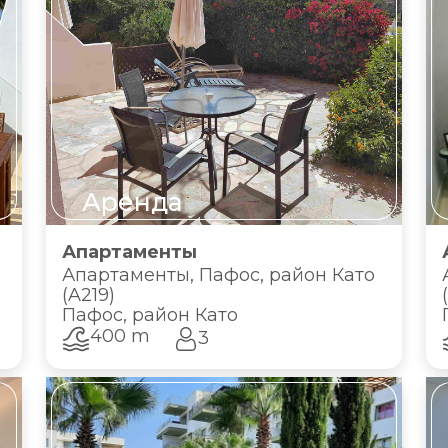
Аренда
Апартаменты
Апартаменты, Пафос, район Като
(A219)
Пафос, район Като
400 m
3