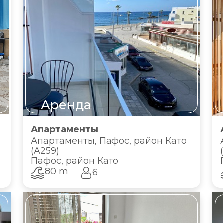
Аренда
Апартаменты
Апартаменты, Пафос, район Като
(A259)
Пафос, район Като
80 m
6