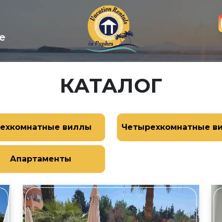
е
КАТАЛОГ
ехкомнатные виллы
Четырехкомнатные в
Апартаменты