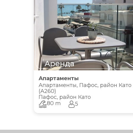
Аренда
Апартаменты
Апартаменты, Пафос, район Като
(A260)
Пафос, район Като
80 m
5