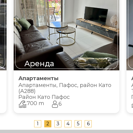
Аренда
Апартаменты
Апартаменты, Пафос, район Като
(A288)
Район Като Пафос
700 m
6
1
2
3
4
5
6