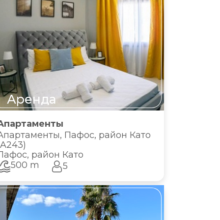
Аренда
Апартаменты
Апартаменты, Пафос, район Като
(A243)
Пафос, район Като
500 m
5