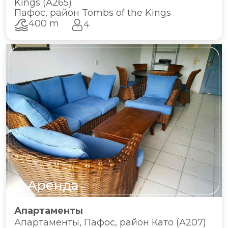
Kings (A265)
Пафос, район Tombs of the Kings
400 m
4
Аренда
Апартаменты
Апартаменты, Пафос, район Като (A207)