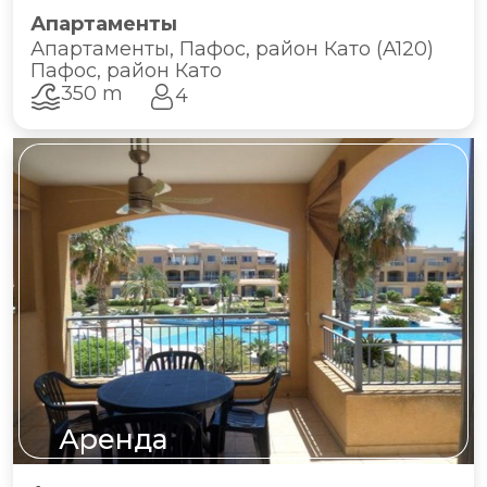
Апартаменты
Апартаменты, Пафос, район Като (A120)
Пафос, район Като
350 m
4
Аренда