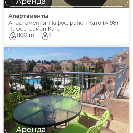
Аренда
Апартаменты
Апартаменты, Пафос, район Като (A198)
Пафос, район Като
1100 m
5
Аренда