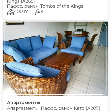
Kings (A265)
Пафос, район Tombs of the Kings
400 m
4
Аренда
Апартаменты
Апартаменты, Пафос, район Като (A207)