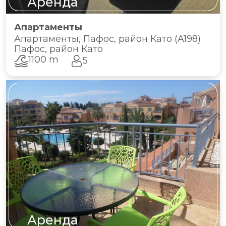
Аренда
Апартаменты
Апартаменты, Пафос, район Като (A198)
Пафос, район Като
1100 m
5
Аренда