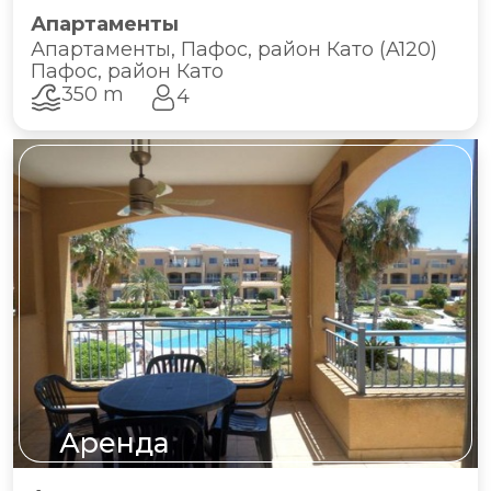
Апартаменты
Апартаменты, Пафос, район Като (A120)
Пафос, район Като
350 m
4
Аренда