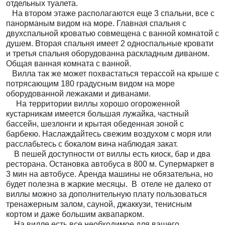
отдельных туалета.
На втором этаже располагаются еще 3 спальни, все с
панорманым видом на море. Главная спальня с
двухспальной кроватью совмещена с ванной комнатой с
душем. Вторая спальня имеет 2 односпальные кровати
и третья спальня оборудованна раскладным диваном.
Общая ванная комната с ванной.
Вилла так же может похвастаться терассой на крыше с
потрясающим 180 градусным видом на море
оборудованной лежаками и диванами.
На территории виллы хорошо огороженной
кустарникам имеется большая лужайка, частный
бассейн, шезлонги и крытая обеденная зоной с
барбекю. Наслаждайтесь свежим воздухом с моря или
расслабьтесь с бокалом вина наблюдая закат.
В пешей доступности от виллы есть киоск, бар и два
ресторана. Остановка автобуса в 800 м. Супермаркет в
3 мин на автобусе. Аренда машины не обязательна, но
будет полезна в жаркие месяцы.
В
отеле не далеко от
виллы можно за дополнительную плату пользоваться
тренажерным залом, сауной, джаккузи, тенисным
кортом и даже большим аквапарком.
На вилле есть все необходимое для вашего