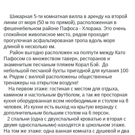
Шикарная 5-ти комнатная вилла в аренду на второй
линии от моря (50 м по прямой), расположенная в
ф
e
шенебельном районе Пафоса - Хлорака.
Это очень
спокойное живописное место, рядом проходит
прогулочная асфальтированая тропа вдоль моря
длиной в несколько км.
Район выгодно расположен на полпути между Като
Пафосом со множеством таверн, ресторанов и
знаменитым песчаным пляжем Корал Бэй.
До
небольшой песчаной бухты пригодной для купания 100
м. Рядом с виллой расположены общественные
тренажеры на открытом воздухе!
На первом этаже: гостиная с местом для отдыха,
камином и настольным футболом, а так же просторная
кухня оборудованная всем необходимым и столом на 8
человек. Из кухни есть выход на крытую веранду с
дополнительным большим столом на 6 персон.
2 спальни (одна с двухспальной кроватью и вторая с
двумя односпальными) находятся в цокольном этаже.
На том же этаже: одна ванная комната с душевой и два