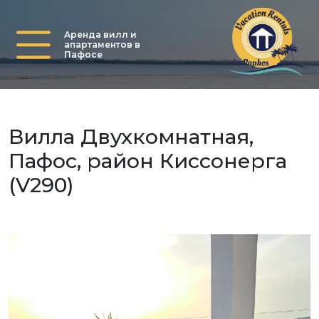
Аренда вилл и
апартаментов в
Пафосе
Вилла Двухкомнатная,
Пафос, район Киссонерга
(V290)