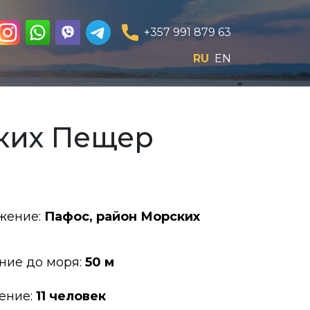
+357 991 879 63
RU
EN
ских Пещер
жение:
Пафос, район Морских
ние до моря:
50 м
ение:
11 человек