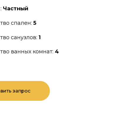
:
Частный
тво спален:
5
тво санузлов:
1
тво ванных комнат:
4
вить запрос