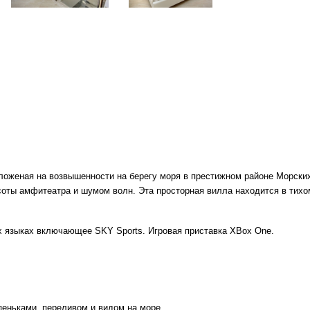
женая на возвышенности на берегу моря в престижном районе Морских
оты амфитеатра и шумом волн. Эта просторная вилла находится в тихо
ых языках включающее
SKY Sports
. Игровая приставка XBox One.
упеньками, переливом и видом на море.