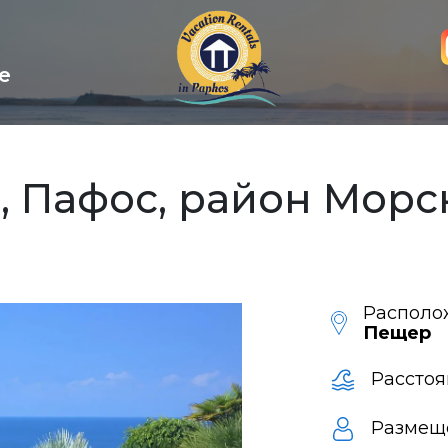
е
, Пафос, район Мор
Располо
Пещер
Расстоя
Размещ