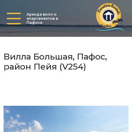
Аренда вилл и
апартаментов в
Пафосе
Вилла Большая, Пафос,
район Пейя (V254)