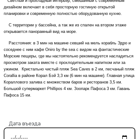
Светлый и прохладный интерьер, смешанный с современным
дизайном включает в себя просторную гостиную открытой
планировки и современную полностью оборудованную кухню.
С территории у бассейна, а так же из спален на втором этаже
открывается панорамный вид на море.
Расстояния: в 3 мин на машине севший на мель корабль Эдро и
соседнее с ним кафе Oniro by the sea с видом на фантастические
Морские пещеры, где мы настоятельно рекомендуется насладиться
просмотром заката вместе с прохлодительным напитком или за
ужином. Кристально чистый пляж Sea Caves в 2 км, песчаный пляж
Corallia в районе Корал Бэй 3,3 км (6 мин на машине). Главная улица
Кораллового залива с множеством баров и ресторанов 3,5 км.
Большой супермаркет Phillipos 4 км. Зоопарк Пафоса 3 км. Гавань
Пафоса 15 км.
Дата въезда