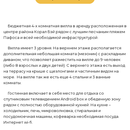
Бюджетная 4-х комнатная вилла в аренду расположенная в
центре района Корал Бэй рядом с лучшим песчаным пляжем
Пафоса и всей необходимой инфраструктурой.
Вилла имеет 3 уровня. На верхнем этаже располагается
дополнительная небольшая комната (мезонин) с раскладным
диваном, что позволяет разместить на вилле до 9 человек
(либо 8 взрослых и двух детей). С верхнего этажа есть выход
на террасу на крыше с щезлонгами и частичным видом на
море. На вилле так же есть еще 4 спальни и 3 ванные
комнаты.
Гостинная включает в себя место для отдыха со
спутниковым телевидением Android box и обеденную зону
рядом с полностью оборудованной кухней. На кухне –
холодильник, печь, микроволновка, стиральная и
посудомоечная машины, кофеварка необходимая посуда.
Интернет wi-fi.