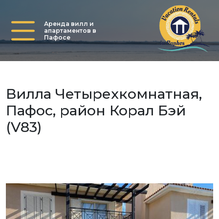
Аренда вилл и
апартаментов в
Пафосе
Вилла Четырехкомнатная,
Пафос, район Корал Бэй
(V83)