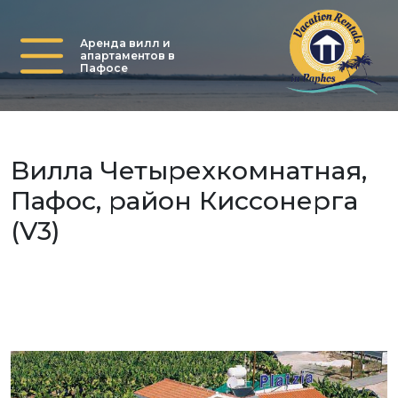
Аренда вилл и
апартаментов в
Пафосе
Вилла Четырехкомнатная,
Пафос, район Киссонерга
(V3)