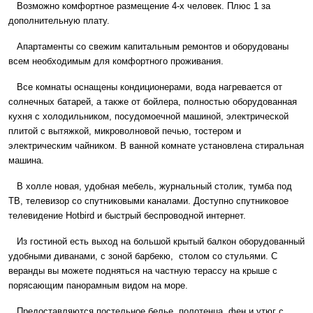
Возможно комфортное размещение 4-х человек. Плюс 1 за
дополнительную плату.
Апартаменты
со свежим капитальным ремонтов и оборудованы
всем необходимым для комфортного проживания.
Все комнаты оснащены кондиционерами, вода нагревается от
солнечных батарей, а также от бойлера, полностью оборудованная
кухня с холодильником, посудомоечной машиной, электрической
плитой с вытяжкой, микроволновой печью, тостером и
электрическим чайником. В ванной комнате установлена ​​стиральная
машина.
В холле новая, удобная мебель, журнальный столик, тумба под
ТВ, телевизор со спутниковыми каналами. Доступно спутниковое
телевидение Hotbird и быстрый беспроводной интернет.
Из гостиной есть выход на большой крытый балкон оборудованный
удобными диванами, с зоной барбекю, столом со стульями. С
веранды вы можете подняться на частную терассу на крыше с
порясающим панорамным видом на море.
Предоставляются постельное белье, полотенца, фен и утюг с