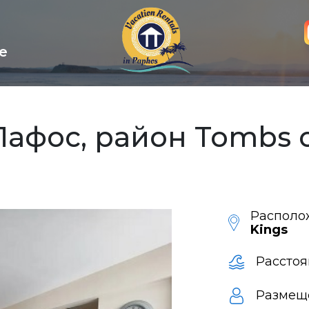
е
афос, район Tombs of
Располо
Kings
Расстоя
Размещ