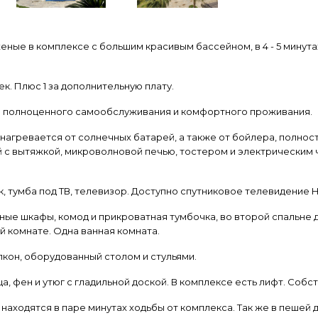
ные в комплексе с большим красивым бассейном, в 4 - 5 минут
 Плюс 1 за дополнительную плату.
 полноценного самообслуживания и комфортного проживания.
гревается от солнечных батарей, а также от бойлера, полност
с вытяжкой, микроволновой печью, тостером и электрическим ча
, тумба под ТВ, телевизор. Доступно спутниковое телевидение H
ные шкафы, комод и прикроватная тумбочка, во второй спальне
 комнате. Одна ванная комната.
кон, оборудованный столом и стульями.
 фен и утюг с гладильной доской. В комплексе есть лифт. Собс
аходятся в паре минутах ходьбы от комплекса. Так же в пешей 