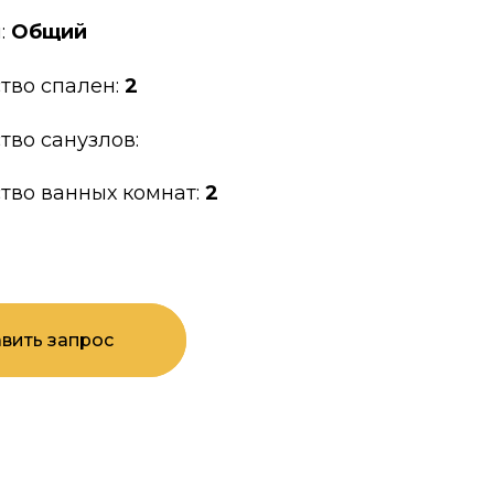
:
Общий
тво спален:
2
тво санузлов:
тво ванных комнат:
2
вить запрос