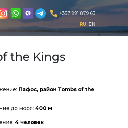
+357 991 879 63
RU
EN
 the Kings
жение:
Пафос, район Tombs of the
ние до моря:
400 м
ение:
4 человек