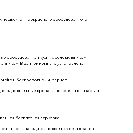
ах пешком от прекрасного оборудованного
ью оборудованная кухня с холодильником,
йником. В ванной комнате установлена ​​
otbird и беспроводной интернет.
 две односпальные кровати, встроенные шкафы и
твенная бесплатная парковка.
досткпности находятся несколько ресторанов.