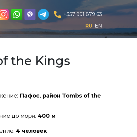
+357 991 879 63
RU
EN
 the Kings
жение:
Пафос, район Tombs of the
ние до моря:
400 м
ение:
4 человек