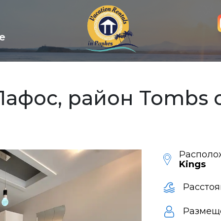
е
афос, район Tombs of
Располо
Kings
Расстоя
Размещ