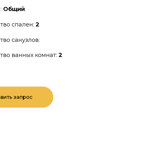
:
Общий
тво спален:
2
тво санузлов:
тво ванных комнат:
2
вить запрос