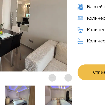
Бассейн
Количес
Количес
Количес
Отпра