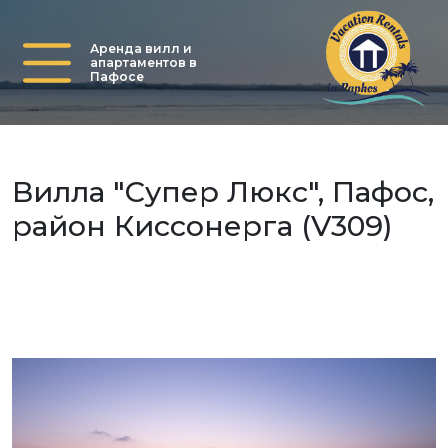
Аренда вилл и
апартаментов в
Пафосе
Вилла "Супер Люкс", Пафос,
район Киссонерга (V309)