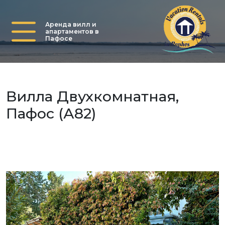
Аренда вилл и
апартаментов в
Пафосе
Вилла Двухкомнатная,
Пафос (А82)