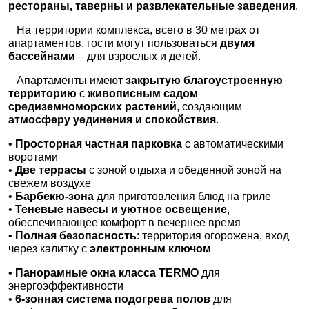
рестораны, таверны и развлекательные заведения
.
На территории комплекса
, всего в 30 метрах от
апартаментов, гости могут пользоваться
двумя
бассейнами
– для взрослых и детей.
Апартаменты имеют
закрытую благоустроенную
территорию
с
живописным садом
средиземноморских растений
, создающим
атмосферу уединения и спокойствия
.
•
Просторная частная парковка
с автоматическими
воротами
•
Две террасы
с зоной отдыха и обеденной зоной на
свежем воздухе
•
Барбекю-зона
для приготовления блюд на гриле
•
Теневые навесы и уютное освещение
,
обеспечивающее комфорт в вечернее время
•
Полная безопасность
: территория огорожена, вход
через калитку с
электронным ключом
•
Панорамные окна класса
TERMO
для
энергоэффективности
•
6-зонная система подогрева полов
для