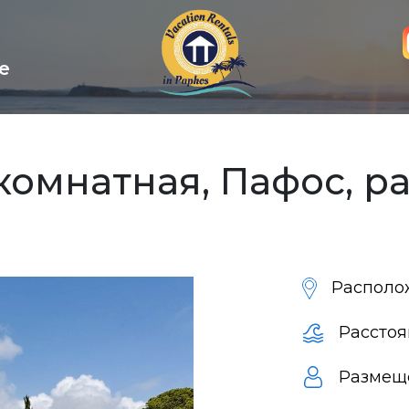
е
комнатная, Пафос, р
Располо
Расстоя
Размещ