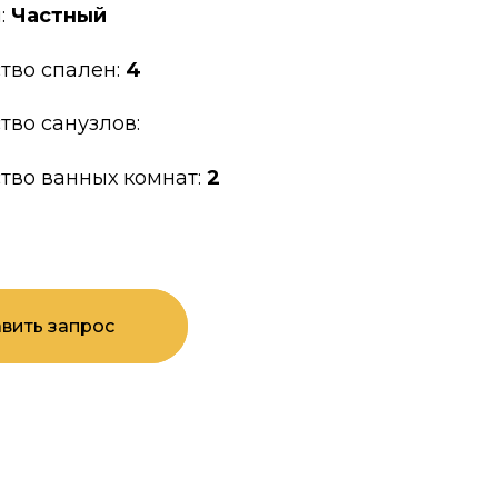
:
Частный
тво спален:
4
тво санузлов:
тво ванных комнат:
2
вить запрос