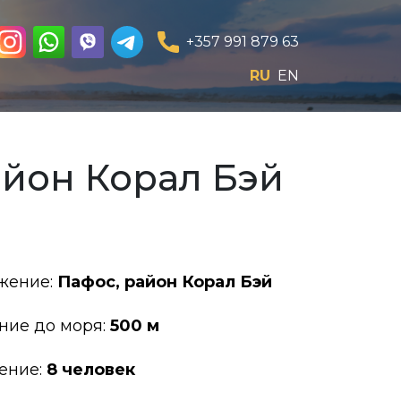
+357 991 879 63
RU
EN
айон Корал Бэй
жение:
Пафос, район Корал Бэй
ние до моря:
500 м
ение:
8 человек